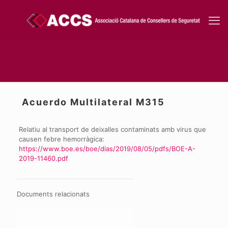
Acuerdo Multilateral M315
Relatiu al transport de deixalles contaminats amb virus que
causen febre hemorràgica:
https://www.boe.es/boe/dias/2019/08/05/pdfs/BOE-A-
2019-11460.pdf
Documents relacionats